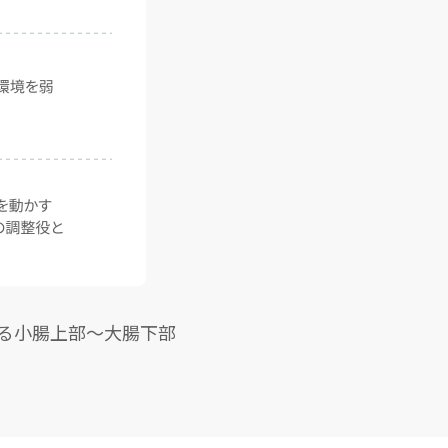
る小腸上部～大腸下部