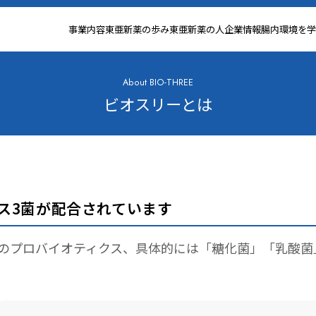
事業内容
東亜新薬の歩み
東亜新薬の人
企業情報
腸内環境を学
About BIO-THREE
ビオスリーとは
ス3菌が配合されています
類のプロバイオティクス、具体的には「糖化菌」「乳酸菌