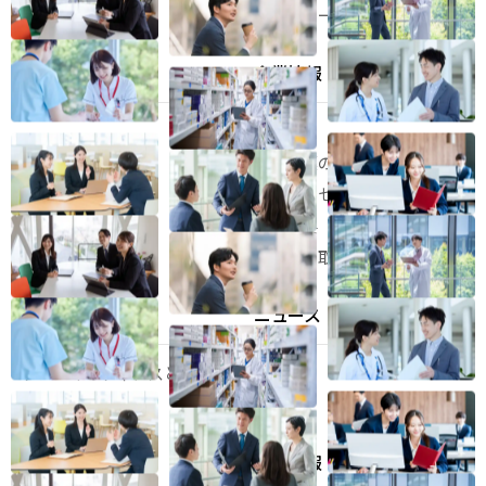
ヘルスケア事業
ビオスリーとは
東亜新薬の人
企業情報
企業情報
東亜新薬の存在意義
代表メッセージ
会社概要
健康への取り組み
腸内環境を学ぶ
ニュース
プロバイオティクスとは
菌のリレーとは
学術セミナー
採用情報