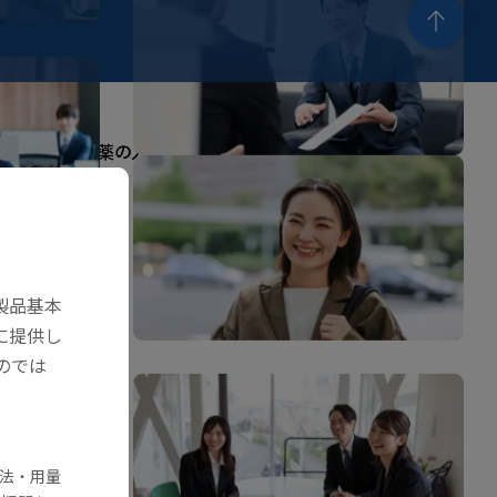
東亜新薬の人
企業情報
企業情報
東亜新薬の存在意義
代表メッセージ
会社概要
製品基本
健康への取り組み
に提供し
のでは
ニュース
学術セミナー
法・用量