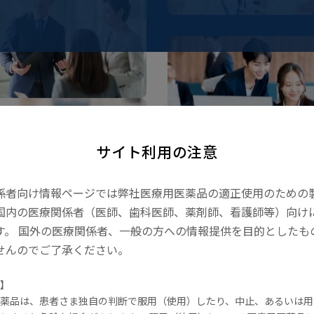
事業内容
東亜新薬の歩み
医療用医薬品事業
東亜新薬の歩み
ヘルスケア事業
ビオスリーとは
サイト利用の注意
係者向け情報ページでは弊社医療用医薬品の適正使用のための
国内の医療関係者（医師、歯科医師、薬剤師、看護師等）向け
す。 国外の医療関係者、一般の方への情報提供を目的としたも
腸内環境を学ぶ
せんのでご了承ください。
プロバイオティクスとは
】
菌のリレーとは
薬品は、患者さま独自の判断で服用（使用）したり、中止、あるいは用