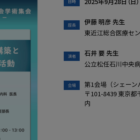
2025
年
9
月
28
日（日
日時
伊藤 明彦
先生
座長
東近江総合医療セン
石井 要
先生
演者
公立松任石川中央病
第1会場（シェーン
会場
〒101-8439 東
内