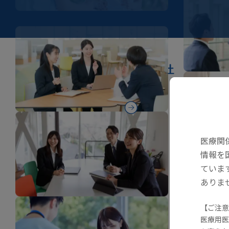
医療関係者の方へ
東亜新薬株式会社
医療関
情報を
〒160-0023
ていま
東京都新宿区西新宿3-2-11
新宿三井ビル２号館
ありま
Google Maps
【ご注意
医療用医