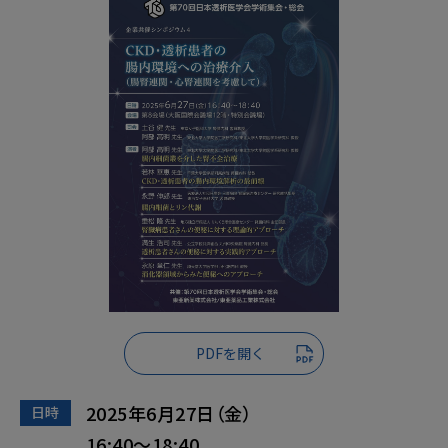
PDFを開く
2025
年
6
月
27
日（金）
日時
16:40～18:40