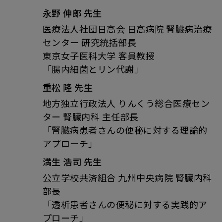
永野 伸郎
先生
医療法人社団日高会 日高病院 腎臓病治療
センター 研究統括部長
東京女子医科大学 客員教授
「腸内細菌とリン代謝」
重松 隆
先生
地方独立行政法人 りんくう総合医療セン
ター 腎臓内科 主任部長
「腎臓病患者さんの便秘に対する理論的
アプローチ」
満生 浩司
先生
公立学校共済組合 九州中央病院 腎臓内科
部長
「透析患者さんの便秘に対する実践的ア
プローチ」