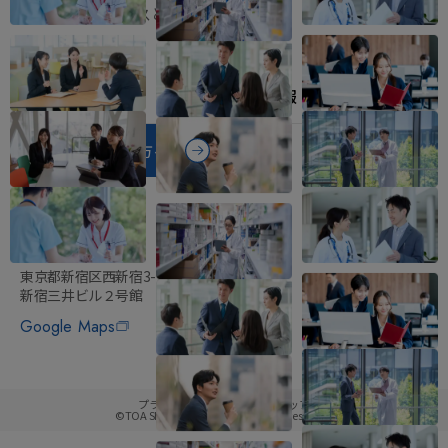
プロバイオティクスとは
菌のリレーとは
学術セミナー
採用情報
医療関係者の方へ
東亜新薬株式会社
〒160-0023
東京都新宿区西新宿3-2-11
新宿三井ビル２号館
Google Maps
プライバシーポリシー
サイトマップ
©TOA SHINYAKU CO.,LTD. All rights reserved.