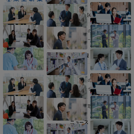
事業内容
東亜新薬の歩み
医療用医薬品事業
東亜新薬の歩み
ヘルスケア事業
ビオスリーとは
東亜新薬の人
企業情報
企業情報
東亜新薬の存在意義
代表メッセージ
会社概要
健康への取り組み
腸内環境を学ぶ
ニュース