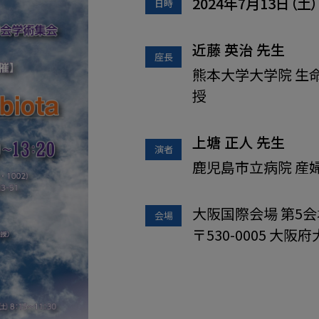
2024
年
7
月
13
日（土
日時
近藤 英治
先生
座長
熊本大学大学院 生
授
上塘 正人
先生
演者
鹿児島市立病院 産
大阪国際会場 第5会場
会場
〒530-0005 大