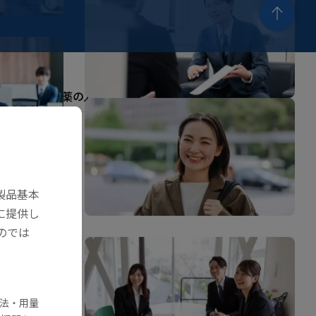
東亜新薬の人
企業情報
企業情報
東亜新薬の存在意義
代表メッセージ
会社概要
製品基本
健康への取り組み
に提供し
のでは
ニュース
学術セミナー
法・用量