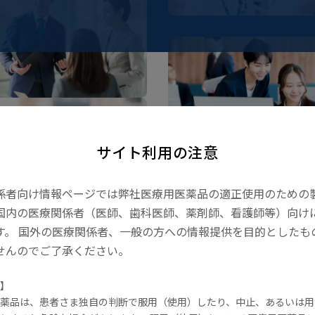
事業内容
東亜新薬の歩み
医療用医薬品事業
東亜新薬の歩み
ヘルスケア事業
ビオスリーとは
サイト利用の注意
係者向け情報ページでは弊社医療用医薬品の適正使用のための
国内の医療関係者（医師、歯科医師、薬剤師、看護師等）向け
す。 国外の医療関係者、一般の方への情報提供を目的としたも
腸内環境を学ぶ
せんのでご了承ください。
プロバイオティクスとは
】
菌のリレーとは
薬品は、患者さま独自の判断で服用（使用）したり、中止、あるいは用