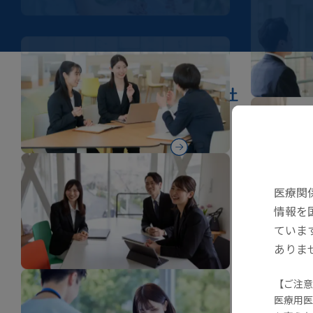
医療関係者の方へ
東亜新薬株式会社
医療関
情報を
〒160-0023
ていま
東京都新宿区西新宿3-2-11
新宿三井ビル２号館
ありま
Google Maps
【ご注意
医療用医